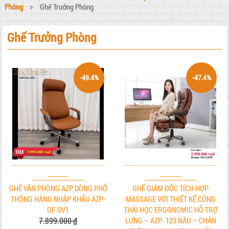
Phòng
>
Ghế Trưởng Phòng
Ghế Trưởng Phòng
-49.4%
-47.4%
GHẾ VĂN PHÒNG AZP DÒNG PHỔ
GHẾ GIÁM ĐỐC TÍCH HỢP
THÔNG HÀNG NHẬP KHẨU AZP-
MASSAGE VỚI THIẾT KẾ CÔNG
OF-SV1
THÁI HỌC ERGONOMIC HỖ TRỢ
7.899.000 ₫
LƯNG – AZP- 123 NÂU – CHÂN