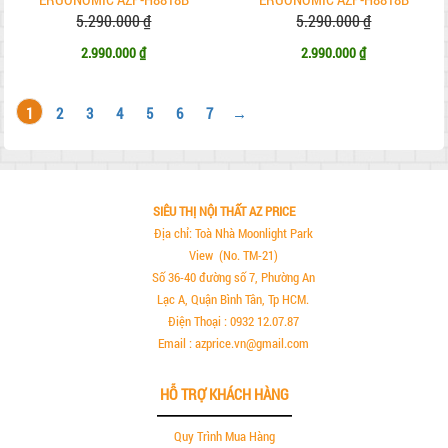
5.290.000 ₫
5.290.000 ₫
2.990.000 ₫
2.990.000 ₫
1
2
3
4
5
6
7
→
SIÊU THỊ NỘI THẤT AZ PRICE
Địa chỉ: Toà Nhà Moonlight Park
View (No. TM-21)
Số 36-40 đường số 7, Phường An
Lạc A, Quận Bình Tân, Tp HCM.
Điện Thoại : 0932 12.07.87
Email : azprice.vn@gmail.com
HỖ TRỢ KHÁCH HÀNG
Quy Trình Mua Hàng