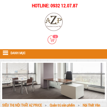
HOTLINE: 0932 12.07.87
0
DANH MỤC
SIÊU THỊ NỘI THẤT AZ PRICE
>
Quản trị sản phẩm
>
Nội Thất Văn