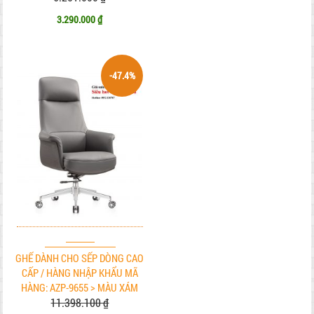
3.290.000 ₫
-47.4%
GHẾ DÀNH CHO SẾP DÒNG CAO
CẤP / HÀNG NHẬP KHẨU MÃ
HÀNG: AZP-9655 > MÀU XÁM
11.398.100 ₫