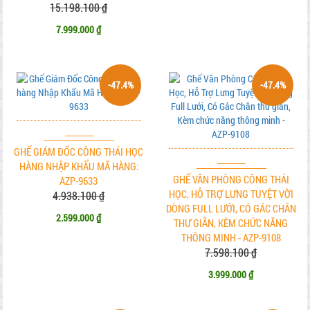
15.198.100 ₫
7.999.000 ₫
-47.4%
-47.4%
GHẾ GIÁM ĐỐC CÔNG THÁI HỌC
HÀNG NHẬP KHẨU MÃ HÀNG:
GHẾ VĂN PHÒNG CÔNG THÁI
AZP-9633
HỌC, HỖ TRỢ LƯNG TUYỆT VỜI
4.938.100 ₫
DÒNG FULL LƯỚI, CÓ GÁC CHÂN
2.599.000 ₫
THƯ GIÃN, KÈM CHỨC NĂNG
THÔNG MINH - AZP-9108
7.598.100 ₫
3.999.000 ₫