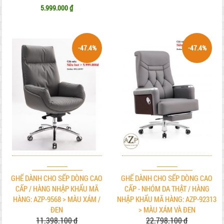
5.999.000 ₫
-47.4%
-47.4%
GHẾ DÀNH CHO SẾP DÒNG CAO
GHẾ DÀNH CHO SẾP DÒNG CAO
CẤP / HÀNG NHẬP KHẨU MÃ
CẤP - NHÓM DA THẬT / HÀNG
HÀNG: AZP-9568 > MÀU XÁM /
NHẬP KHẨU MÃ HÀNG: AZP-92313
ĐEN
> MÀU XÁM VÀ ĐEN
11.398.100 ₫
22.798.100 ₫