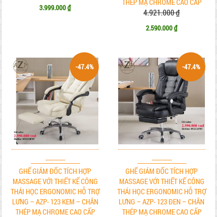
THÉP MẠ CHROME CAO CẤP
3.999.000 ₫
4.921.000 ₫
2.590.000 ₫
-47.4%
-47.4%
GHẾ GIÁM ĐỐC TÍCH HỢP
GHẾ GIÁM ĐỐC TÍCH HỢP
MASSAGE VỚI THIẾT KẾ CÔNG
MASSAGE VỚI THIẾT KẾ CÔNG
THÁI HỌC ERGONOMIC HỖ TRỢ
THÁI HỌC ERGONOMIC HỖ TRỢ
LƯNG – AZP- 123 KEM – CHÂN
LƯNG – AZP- 123 ĐEN – CHÂN
THÉP MẠ CHROME CAO CẤP
THÉP MẠ CHROME CAO CẤP