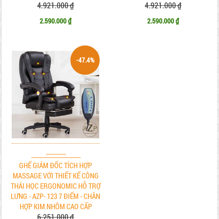
4.921.000 ₫
4.921.000 ₫
2.590.000 ₫
2.590.000 ₫
-47.4%
GHẾ GIÁM ĐỐC TÍCH HỢP
MASSAGE VỚI THIẾT KẾ CÔNG
THÁI HỌC ERGONOMIC HỖ TRỢ
LƯNG - AZP- 123 7 ĐIỂM - CHÂN
HỢP KIM NHÔM CAO CẤP
6.251.000 ₫