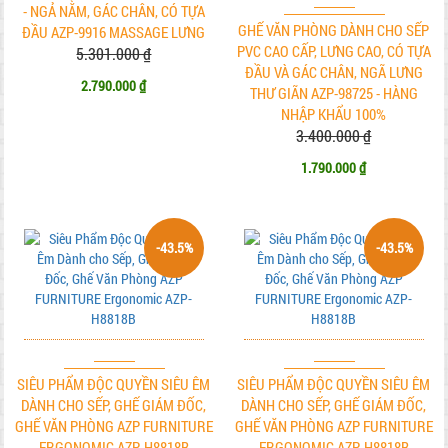
- NGẢ NẰM, GÁC CHÂN, CÓ TỰA
GHẾ VĂN PHÒNG DÀNH CHO SẾP
ĐẦU AZP-9916 MASSAGE LƯNG
PVC CAO CẤP, LƯNG CAO, CÓ TỰA
5.301.000 ₫
ĐẦU VÀ GÁC CHÂN, NGÃ LƯNG
2.790.000 ₫
THƯ GIÃN AZP-98725 - HÀNG
NHẬP KHẨU 100%
3.400.000 ₫
1.790.000 ₫
-43.5%
-43.5%
SIÊU PHẨM ĐỘC QUYỀN SIÊU ÊM
SIÊU PHẨM ĐỘC QUYỀN SIÊU ÊM
DÀNH CHO SẾP, GHẾ GIÁM ĐỐC,
DÀNH CHO SẾP, GHẾ GIÁM ĐỐC,
GHẾ VĂN PHÒNG AZP FURNITURE
GHẾ VĂN PHÒNG AZP FURNITURE
ERGONOMIC AZP-H8818B
ERGONOMIC AZP-H8818B