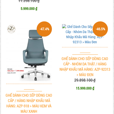
11.398.100 ₫
5.999.000 ₫
-47.4%
-46.5%
GHẾ DÀNH CHO SẾP DÒNG CAO
CẤP - NHÓM DA THẬT / HÀNG
NHẬP KHẨU MÃ HÀNG: AZP-92313
> MÀU ĐEN
29.898.100 ₫
15.999.000 ₫
GHẾ DÀNH CHO SẾP DÒNG CAO
CẤP / HÀNG NHẬP KHẨU MÃ
HÀNG: AZP-918 > MÀU KEM VÀ
MÀU XANH