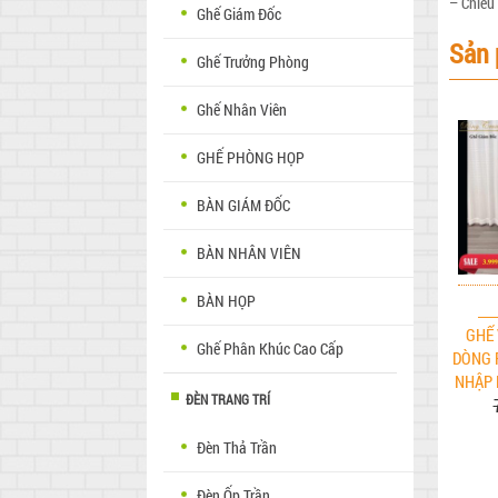
– Chiều
Ghế Giám Đốc
Sản 
Ghế Trưởng Phòng
Ghế Nhân Viên
GHẾ PHÒNG HỌP
BÀN GIÁM ĐỐC
BÀN NHÂN VIÊN
BÀN HỌP
GHẾ 
Ghế Phân Khúc Cao Cấp
DÒNG 
NHẬP 
ĐÈN TRANG TRÍ
Đèn Thả Trần
Đèn Ốp Trần