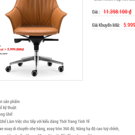
11.398.100 ₫
Giá :
5.99
Giá Khuyến Mãi:
in sản phẩm
ố kỹ thuật
ng Ghế:
Ghế Làm Việc cho Sếp với kiểu dáng Thời Trang Tinh Tế
xe xoay di chuyển nhẹ hàng, xoay tròn 360 độ, Nâng hạ độ cao tuỳ chỉnh,