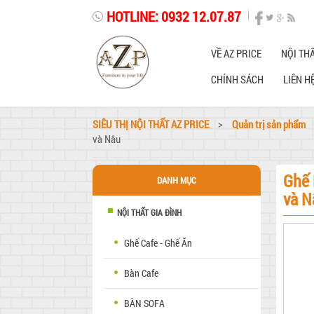
HOTLINE: 0932 12.07.87
VỀ AZ PRICE
NỘI THẤ
CHÍNH SÁCH
LIÊN H
SIÊU THỊ NỘI THẤT AZ PRICE
>
Quản trị sản phẩm
và Nâu
Ghế 
DANH MỤC
và N
NỘI THẤT GIA ĐÌNH
Ghế Cafe - Ghế Ăn
Bàn Cafe
BÀN SOFA