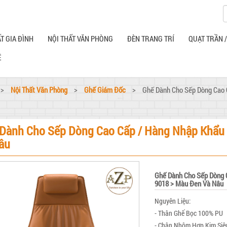
T GIA ĐÌNH
NỘI THẤT VĂN PHÒNG
ĐÈN TRANG TRÍ
QUẠT TRẦN 
Ệ
>
Nội Thất Văn Phòng
>
Ghế Giám Đốc
>
Ghế Dành Cho Sếp Dòng Cao 
Dành Cho Sếp Dòng Cao Cấp / Hàng Nhập Khẩu
âu
Ghế Dành Cho Sếp Dòng 
9018 > Màu Đen Và Nâu
Nguyên Liệu:
- Thân Ghế Bọc 100% PU
- Chân Nhôm Hợp Kim Siêu