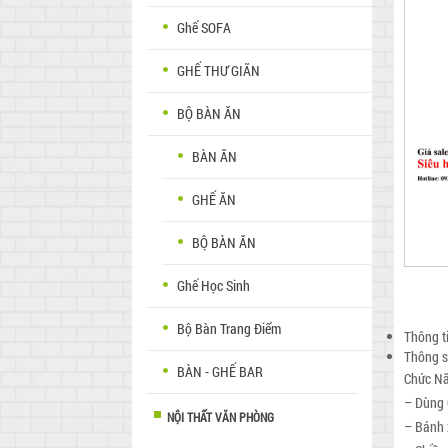
Ghế SOFA
GHẾ THƯ GIÃN
BỘ BÀN ĂN
BÀN ĂN
GHẾ ĂN
BỘ BÀN ĂN
Ghế Học Sinh
Bộ Bàn Trang Điểm
Thông t
Thông s
BÀN - GHẾ BAR
Chức Nă
– Dùng 
NỘI THẤT VĂN PHÒNG
– Bánh 