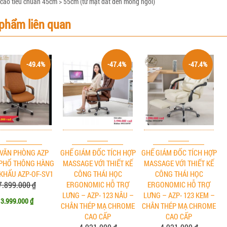
 cao tiêu chuẩn 45cm > 55cm (từ mặt đất đến mông ngồi)
phẩm liên quan
-49.4%
-47.4%
-47.4%
VĂN PHÒNG AZP
GHẾ GIÁM ĐỐC TÍCH HỢP
GHẾ GIÁM ĐỐC TÍCH HỢP
PHỔ THÔNG HÀNG
MASSAGE VỚI THIẾT KẾ
MASSAGE VỚI THIẾT KẾ
KHẨU AZP-OF-SV1
CÔNG THÁI HỌC
CÔNG THÁI HỌC
7.899.000 ₫
ERGONOMIC HỖ TRỢ
ERGONOMIC HỖ TRỢ
LƯNG – AZP- 123 NÂU –
LƯNG – AZP- 123 KEM –
3.999.000 ₫
CHÂN THÉP MẠ CHROME
CHÂN THÉP MẠ CHROME
CAO CẤP
CAO CẤP