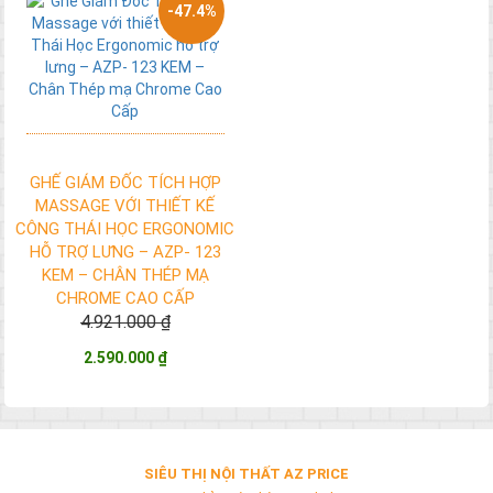
-47.4%
GHẾ GIÁM ĐỐC TÍCH HỢP
MASSAGE VỚI THIẾT KẾ
CÔNG THÁI HỌC ERGONOMIC
HỖ TRỢ LƯNG – AZP- 123
KEM – CHÂN THÉP MẠ
CHROME CAO CẤP
4.921.000 ₫
2.590.000 ₫
SIÊU THỊ NỘI THẤT AZ PRICE