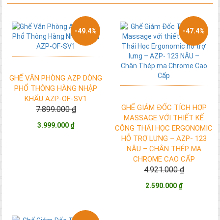
-49.4%
-47.4%
GHẾ VĂN PHÒNG AZP DÒNG
PHỔ THÔNG HÀNG NHẬP
KHẨU AZP-OF-SV1
GHẾ GIÁM ĐỐC TÍCH HỢP
7.899.000 ₫
MASSAGE VỚI THIẾT KẾ
3.999.000 ₫
CÔNG THÁI HỌC ERGONOMIC
HỖ TRỢ LƯNG – AZP- 123
NÂU – CHÂN THÉP MẠ
CHROME CAO CẤP
4.921.000 ₫
2.590.000 ₫