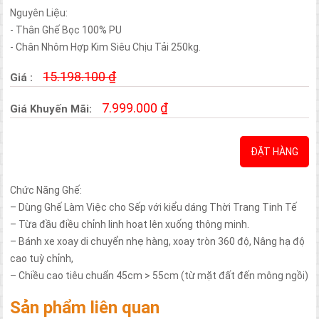
Đèn Ốp Tường
Nguyên Liệu:
Đèn Chùm Pha Lê
- Thân Ghế Bọc 100% PU
Đèn Bàn
- Chân Nhôm Hợp Kim Siêu Chịu Tải 250kg.
Quạt Trần / DECOR
Siêu Sale - Phổ Thông
15.198.100 ₫
Giá :
Quạt Trần Giấu Cánh
Quạt Trần Cánh Nhựa
7.999.000 ₫
Quạt Trần Cánh Kim Loại
Giá Khuyến Mãi:
Quạt Trần Cánh Gỗ
Quạt Sát Trần
Khuyến mãi
ĐẶT HÀNG
Chính sách
Quy Trình Mua Hàng
Chức Năng Ghế:
Giao hàng
Bảo hành
– Dùng Ghế Làm Việc cho Sếp với kiểu dáng Thời Trang Tinh Tế
Thanh toán
– Từa đầu điều chỉnh linh hoạt lên xuống thông minh.
Đổi Trả
– Bánh xe xoay di chuyển nhẹ hàng, xoay tròn 360 độ, Nâng hạ độ
liên hệ
cao tuỳ chỉnh,
– Chiều cao tiêu chuẩn 45cm > 55cm (từ mặt đất đến mông ngồi)
Sản phẩm liên quan