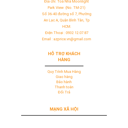
Địa chỉ: Toà Nhà Moonlight
Park View (No. TM-21)
Số 36-40 đường số 7, Phường
An Lạc A, Quận Bình Tân, Tp
HCM.
Điện Thoại : 0932 12.07.87
Email : azprice.vn@gmail.com
HỖ TRỢ KHÁCH
HÀNG
Quy Trình Mua Hàng
Giao hàng
Bảo hành
Thanh toán
Đổi Trả
MẠNG XÃ HỘI