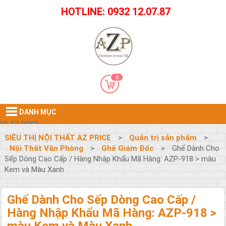
HOTLINE: 0932 12.07.87
0
DANH MỤC
Về AZ PRICE
Giới Thiệu
SIÊU THỊ NỘI THẤT AZ PRICE
>
Quản trị sản phẩm
>
Tuyển Dụng
Nội Thất Văn Phòng
>
Ghế Giám Đốc
>
Ghế Dành Cho
Nội Thất Gia Đình
Sếp Dòng Cao Cấp / Hàng Nhập Khẩu Mã Hàng: AZP-918 > màu
Ghế Cafe - Ghế Ăn
Kem và Màu Xanh
Bàn Cafe
BÀN SOFA
Ghế SOFA
Ghế Dành Cho Sếp Dòng Cao Cấp /
GHẾ THƯ GIÃN
Hàng Nhập Khẩu Mã Hàng: AZP-918 >
BỘ BÀN ĂN
BÀN ĂN