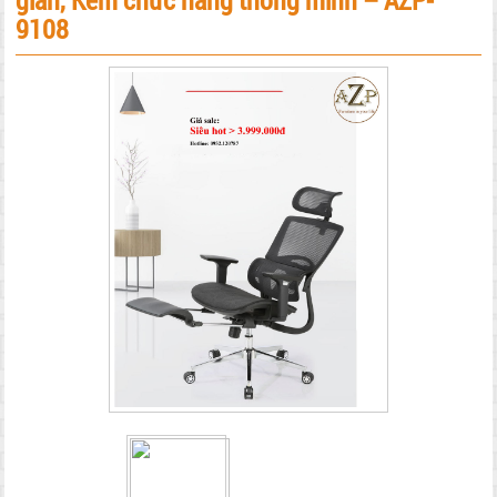
giãn, Kèm chức năng thông minh – AZP-
9108