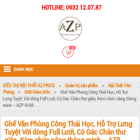
HOTLINE: 0932 12.07.87
0
DANH MỤC
SIÊU THỊ NỘI THẤT AZ PRICE
>
Quản trị sản phẩm
>
Nội Thất Văn
Phòng
>
Ghế Giám Đốc
>
Ghế Văn Phòng Công Thái Học, Hỗ Trợ
Lưng Tuyệt Vời dòng Full Lưới, Có Gác Chân thư giãn, Kèm chức năng thông
minh – AZP-9108
Ghế Văn Phòng Công Thái Học, Hỗ Trợ Lưng
Tuyệt Vời dòng Full Lưới, Có Gác Chân thư