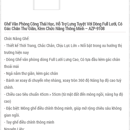
Ghế Văn Phòng Công Thái Học, Hỗ Trợ Lưng Tuyệt Vời Dòng Full Lưới, Có
Gác Chân Thư Giãn, Kèm Chức Năng Thông Minh – AZP-9108
Chức Năng Ghế:
- Thiết kế Thời Trang, Chắc Chắn, Chịu Lực Lớn > Nổi bật trong xu hướng thị
trường hiện nay
- Dòng Ghế văn phòng dòng Full Lưới Lưng Cao, Có tựa đầu kèm gác chân
thoải mái
- Ngả nằm thư giãn, kèm gác chân
- Bánh xe xoay di chuyển nhẹ nhàng, xoay tròn 360 độ Nâng hạ độ cao tuỳ
chỉnh.
- Chiều cao tiêu chuẩn 45cm > 55cm (từ mặt đất đến mông ngồi, nâng hạ độ
cao)
- Đặc biệt: Mông ghế điều chỉnh thông minh, giúp mở rộng chiêu sâu không
gian ngồi.
- Tay ghế điều chỉnh thông minh
Nguyên Liệu: