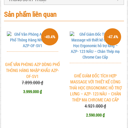
Sản phẩm liên quan
-49.4%
-47.4%
GHẾ VĂN PHÒNG AZP DÒNG PHỔ
THÔNG HÀNG NHẬP KHẨU AZP-
GHẾ GIÁM ĐỐC TÍCH HỢP
OF-SV1
MASSAGE VỚI THIẾT KẾ CÔNG
7.899.000 ₫
THÁI HỌC ERGONOMIC HỖ TRỢ
3.999.000 ₫
LƯNG – AZP- 123 NÂU – CHÂN
THÉP MẠ CHROME CAO CẤP
4.921.000 ₫
2.590.000 ₫