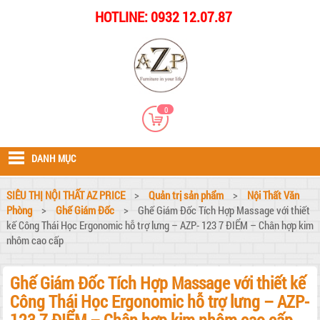
HOTLINE: 0932 12.07.87
0
DANH MỤC
SIÊU THỊ NỘI THẤT AZ PRICE
>
Quản trị sản phẩm
>
Nội Thất Văn
Phòng
>
Ghế Giám Đốc
>
Ghế Giám Đốc Tích Hợp Massage với thiết
kế Công Thái Học Ergonomic hỗ trợ lưng – AZP- 123 7 ĐIỂM – Chân hợp kim
nhôm cao cấp
Ghế Giám Đốc Tích Hợp Massage với thiết kế
Công Thái Học Ergonomic hỗ trợ lưng – AZP-