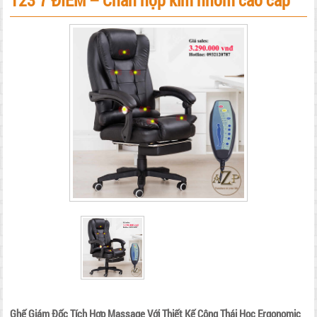
123 7 ĐIỂM – Chân hợp kim nhôm cao cấp
Ghế Giám Đốc Tích Hợp Massage Với Thiết Kế Công Thái Học Ergonomic