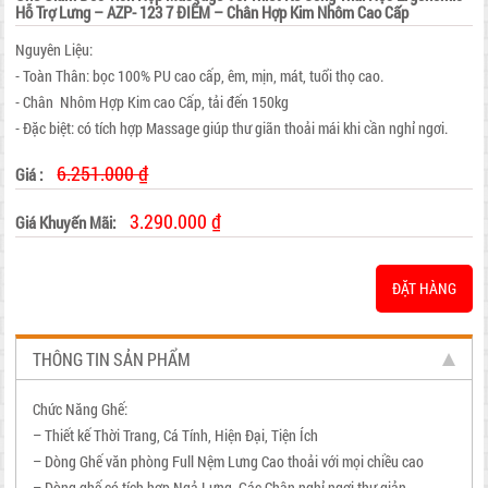
Hỗ Trợ Lưng – AZP- 123 7 ĐIỂM – Chân Hợp Kim Nhôm Cao Cấp
Nguyên Liệu:
- Toàn Thân: bọc 100% PU cao cấp, êm, mịn, mát, tuổi thọ cao.
- Chân Nhôm Hợp Kim cao Cấp, tải đến 150kg
- Đặc biệt: có tích hợp Massage giúp thư giãn thoải mái khi cần nghỉ ngơi.
6.251.000 ₫
Giá :
3.290.000 ₫
Giá Khuyến Mãi:
ĐẶT HÀNG
THÔNG TIN SẢN PHẨM
Chức Năng Ghế:
– Thiết kế Thời Trang, Cá Tính, Hiện Đại, Tiện Ích
– Dòng Ghế văn phòng Full Nệm Lưng Cao thoải với mọi chiều cao
– Dòng ghế có tích hợp Ngả Lưng, Gác Chân nghỉ ngơi thư giản.