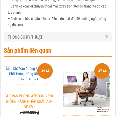
– Bánh xe xoay di chuyển thoải mái, xoay tròn 360 độ Nâng hạ độ cao
tuỳ chỉnh.
– Chiều cao tiêu chuẩn 45cm > 55cm (từ mặt đất đến mông ngồi, nâng
hạ độ cao)
THÔNG SỐ KỸ THUẬT
Sản phẩm liên quan
-49.4%
-47.4%
GHẾ VĂN PHÒNG AZP DÒNG PHỔ
THÔNG HÀNG NHẬP KHẨU AZP-
OF-SV1
7.899.000 ₫