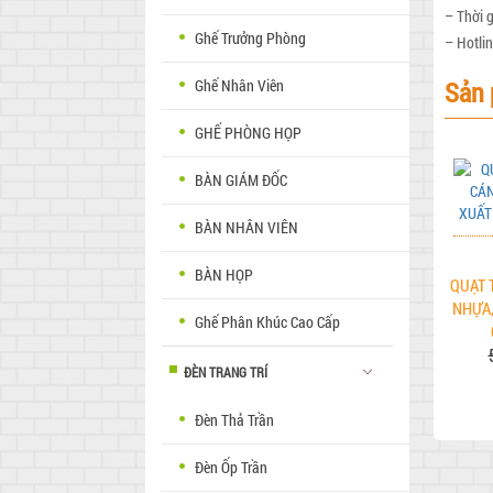
– Thời g
Ghế Trưởng Phòng
– Hotli
Ghế Nhân Viên
Sản 
GHẾ PHÒNG HỌP
BÀN GIÁM ĐỐC
BÀN NHÂN VIÊN
BÀN HỌP
QUẠT 
NHỰA,
Ghế Phân Khúc Cao Cấp
ĐÈN TRANG TRÍ
Đèn Thả Trần
Đèn Ốp Trần