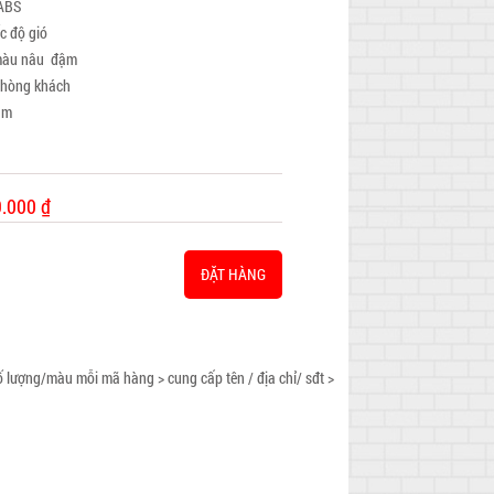
 ABS
ốc độ gió
 màu nâu đậm
phòng khách
ăm
9.000 ₫
ĐẶT HÀNG
 lượng/màu mỗi mã hàng > cung cấp tên / địa chỉ/ sđt >