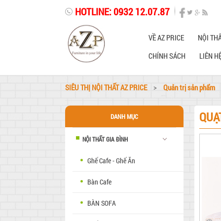
HOTLINE: 0932 12.07.87
VỀ AZ PRICE
NỘI THẤ
CHÍNH SÁCH
LIÊN H
SIÊU THỊ NỘI THẤT AZ PRICE
>
Quản trị sản phẩm
QUẠ
DANH MỤC
NỘI THẤT GIA ĐÌNH
Ghế Cafe - Ghế Ăn
Bàn Cafe
BÀN SOFA