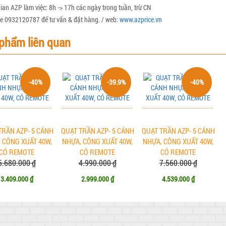
ian AZP làm việc: 8h -> 17h các ngày trong tuần, trừ CN
ne 0932120787 để tư vấn & đặt hàng. / web:
www.azprice.vn
phẩm liên quan
-40%
-39.9%
-40%
TRẦN AZP- 5 CÁNH
QUẠT TRẦN AZP- 5 CÁNH
QUẠT TRẦN AZP- 5 CÁNH
 CÔNG XUẤT 40W,
NHỰA, CÔNG XUẤT 40W,
NHỰA, CÔNG XUẤT 40W,
CÓ REMOTE
CÓ REMOTE
CÓ REMOTE
5.680.000 ₫
4.990.000 ₫
7.560.000 ₫
3.409.000 ₫
2.999.000 ₫
4.539.000 ₫