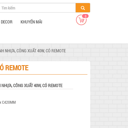
0
/ DECOR
KHUYẾN MÃI
ÁNH NHỰA, CÔNG XUẤT 40W, CÓ REMOTE
CÓ REMOTE
H NHỰA, CÔNG XUẤT 40W, CÓ REMOTE
 x C420MM