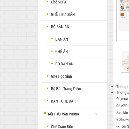
Ghế SOFA
GHẾ THƯ GIÃN
BỘ BÀN ĂN
BÀN ĂN
GHẾ ĂN
prev
BỘ BÀN ĂN
Ghế Học Sinh
Thông t
Bộ Bàn Trang Điểm
Thông s
Để mua 
BÀN - GHẾ BAR
để AZP 
Sau khi
NỘI THẤT VĂN PHÒNG
+ Showr
-> Toà 
Ghế Giám Đốc