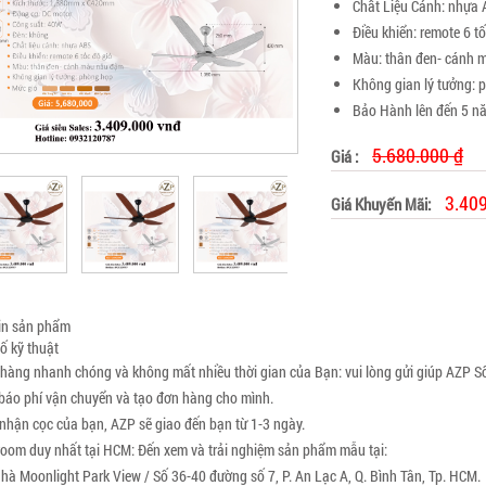
Chất Liệu Cánh: nhựa
Điều khiển: remote 6 t
Màu: thân đen- cánh
Không gian lý tưởng: 
Bảo Hành lên đến 5 n
5.680.000 ₫
Giá :
3.40
Giá Khuyến Mãi:
next
in sản phẩm
ố kỹ thuật
hàng nhanh chóng và không mất nhiều thời gian của Bạn: vui lòng gửi giúp AZP Số
báo phí vận chuyển và tạo đơn hàng cho mình.
 nhận cọc của bạn, AZP sẽ giao đến bạn từ 1-3 ngày.
oom duy nhất tại HCM: Đến xem và trải nghiệm sản phẩm mẫu tại:
Nhà Moonlight Park View / Số 36-40 đường số 7, P. An Lạc A, Q. Bình Tân, Tp. HCM.