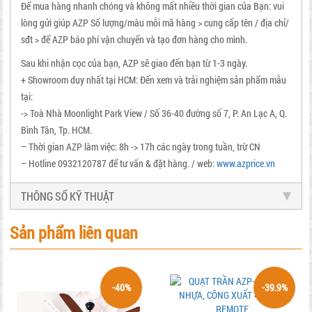
Để mua hàng nhanh chóng và không mất nhiều thời gian của Bạn: vui
lòng gửi giúp AZP Số lượng/màu mỗi mã hàng > cung cấp tên / địa chỉ/
sđt > để AZP báo phí vận chuyển và tạo đơn hàng cho mình.
Sau khi nhận cọc của bạn, AZP sẽ giao đến bạn từ 1-3 ngày.
+ Showroom duy nhất tại HCM: Đến xem và trải nghiệm sản phẩm mẫu
tại:
-> Toà Nhà Moonlight Park View / Số 36-40 đường số 7, P. An Lạc A, Q.
Bình Tân, Tp. HCM.
– Thời gian AZP làm việc: 8h -> 17h các ngày trong tuần, trừ CN
– Hotline 0932120787 để tư vấn & đặt hàng. / web:
www.azprice.vn
THÔNG SỐ KỸ THUẬT
Sản phẩm liên quan
-40%
-39.9%