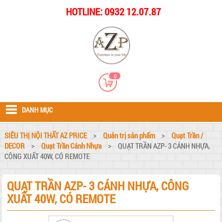
HOTLINE: 0932 12.07.87
0
DANH MỤC
SIÊU THỊ NỘI THẤT AZ PRICE
>
Quản trị sản phẩm
>
Quạt Trần /
DECOR
>
Quạt Trần Cánh Nhựa
>
QUẠT TRẦN AZP- 3 CÁNH NHỰA,
CÔNG XUẤT 40W, CÓ REMOTE
QUẠT TRẦN AZP- 3 CÁNH NHỰA, CÔNG
XUẤT 40W, CÓ REMOTE