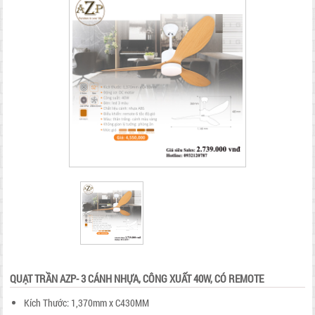
QUẠT TRẦN AZP- 3 CÁNH NHỰA, CÔNG XUẤT 40W, CÓ REMOTE
Kích Thước: 1,370mm x C430MM